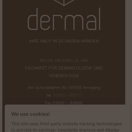
MU DR. MICHAEL AL-ANI
FACHARZT FÜR DERMATOLOGIE UND
VENEROLOGIE
Am Schindellehm 15 | 59755 Arnsberg
Tel.
02932 – 83777
Fax 02932 – 83888
E-Mail
info@dermal-arnsberg.de
We use cookies!
START
This site uses third-party website tracking technologies
to provide its services, constantly improve and display