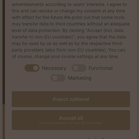
PRAXIS
advertisements according to users' interests. I agree to
LEISTUNGEN
this and can revoke or change my consent at any time
with effect for the future.We point out that some tools
KOSMETISCHE MEDIZIN
may transfer data to third countries without an adequate
level of data protection. By clicking "Accept (incl. data
KARRIERE
transfer to non-EU countries)", you agree that the data
FÜR ÜBERWEISER
may be used by us as well as by the respective third-
party providers (also from non-EU countries). You can,
KONTAKT
of course, change your cookie settings at any time.
IMPRESSUM
Necessary
Functional
DATENSCHUTZ
Marketing
Reject optional
Accept all
Realisiert durch
incl. data transfer to non-EU countries