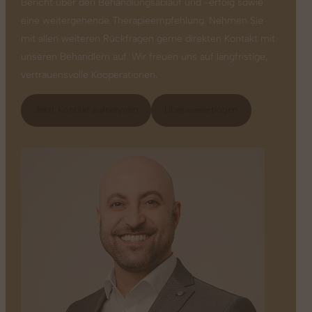
Bericht über den Behandlungsablauf und -erfolg sowie
eine weitergehende Therapieempfehlung. Nehmen Sie
mit allen weiteren Rückfragen gerne direkten Kontakt mit
unseren Behandlern auf. Wir freuen uns auf langfristige,
vertrauensvolle Kooperationen.
Jetzt Kontakt aufnehmen
Überweiserbogen