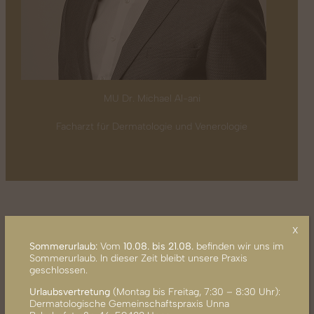
MU Dr. Michael Al-ani
Facharzt für Dermatologie und Venerologie
x
UNSER LEISTUNGSSPEKTRUM
Sommerurlaub:
Vom
10.08. bis 21.08.
befinden wir uns im
Sommerurlaub. In dieser Zeit bleibt unsere Praxis
geschlossen.
Unsere dermatologische Fachpraxis in Arnsberg bietet ein
breites und modernes Leistungsspektrum, das sowohl die
Urlaubsvertretung
(Montag bis Freitag, 7:30 – 8:30 Uhr):
Dermatologische Gemeinschaftspraxis Unna
klassische Dermatologie als auch spezialisierte