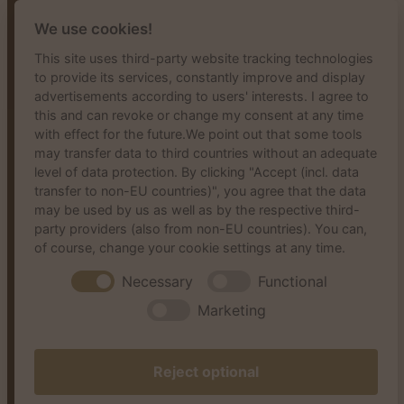
Tel.
02932 – 83777
We use cookies!
Fax 02932 – 83888
This site uses third-party website tracking technologies
E-Mail
info@dermal-arnsberg.de
to provide its services, constantly improve and display
advertisements according to users' interests. I agree to
START
this and can revoke or change my consent at any time
PRAXIS
with effect for the future.We point out that some tools
may transfer data to third countries without an adequate
LEISTUNGEN
level of data protection. By clicking "Accept (incl. data
KOSMETISCHE MEDIZIN
transfer to non-EU countries)", you agree that the data
may be used by us as well as by the respective third-
KARRIERE
party providers (also from non-EU countries). You can,
FÜR ÜBERWEISER
of course, change your cookie settings at any time.
KONTAKT
Necessary
Functional
IMPRESSUM
Marketing
DATENSCHUTZ
Reject optional